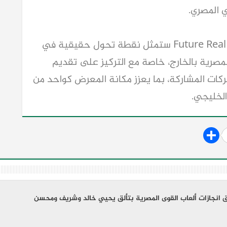
ي المصري.
وأكد أن النسخة المقبلة من Future Real Estate Expo ستمثل نقطة تحول حقيقية في 
شكل وتنظيم وتسويق المعارض العقارية المصرية بالخارج، خاصة مع التركيز على تقديم 
تجربة أكثر احترافية وتفاعلية للزائرين والشركات المشاركة، بما يعزز مكانة المعرض كواحد من 
لخليجي.
انجازات ألعاب القوى المصرية بتألق يحيي خالد وشريف ومحسن