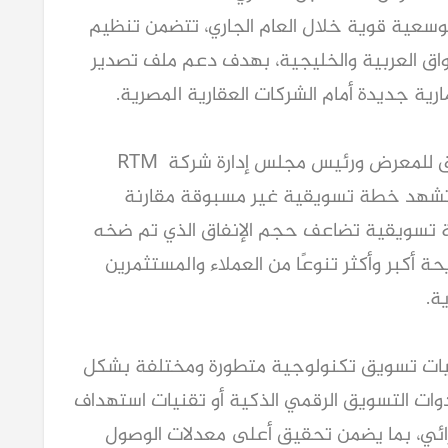
Estate Expo دفعت الشركة لوضع خطة توسعية قوية خلال العام الجاري، تتضمن تنظيم 
أكثر من 7 معارض عقارية في عدد من الأسواق العربية والخليجية، بهدف دعم ملف تصدير 
ية جديدة أمام الشركات العقارية المصرية.
وقال دكتور محمد فتحي، استشاري التسويق للمعرض ورئيس مجلس إدارة شركة RTM 
Advertising ، إن الدورة الجديدة للمعرض تشهد خطة تسويقية غير مسبوقة مقارنة 
بالدورات السابقة، حيث تم تخصيص ميزانية تسويقية تضاعف حجم الإنفاق الذي تم ضخه 
في النسخ الماضية، بهدف الوصول إلى شريحة أكبر وأكثر تنوعًا من العملاء والمستثمرين 
ة.
وأضاف أن المعرض اعتمد هذا العام على آليات تسويق تكنولوجية متطورة ومختلفة بشكل 
كامل عن الدورات السابقة، سواء من خلال أدوات التسويق الرقمي الذكية أو تقنيات استهداف 
العملاء وتحليل اهتماماتهم وسلوكهم الشرائي، بما يضمن تحقيق أعلى معدلات الوصول 