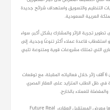
العقاريين، خاصة مع التطور المستمر في آليات التنظيم والتسويق واستهداف شرائح جديدة 
ملكة العربية السعودية.
وأشار إلى أن شركته تعمل في كل دورة على تطوير تجربة الزائر والمشارك بشكل أكبر، سواء 
من خلال التوسع في الحملات التسويقية، أو استقطاب قاعدة عملاء أكثر تنوعًا وجدية، إلى 
جانب التعاون مع كبرى شركات التطوير العقاري التي تمتلك مشروعات قوية ومتنوعة تلبي 
وأكد أن المعرض يستهدف استقبال أكثر من 6 آلاف زائر خلال فعالياته المقبلة، مع توقعات 
بوجود عدد أكبر من الزائرين للمعرض، خاصة في ظل الطلب المتزايد على العقار المصري 
 والمفضلة للعملاء بالخارج.
ولفت إلى أن النجاحات المتتالية التي حققها معرض المستقبل العقاري Future Real 