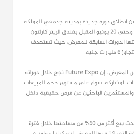
أعلن معرض Future Real Estate Expo عن انطلاق دورة جديدة بمدينة جدة في المملكة 
العربية السعودية، وذلك خلال الفترة من 18 وحتى 20 يونيو المقبل بفندق الريتز كارلتون 
جدة، وذلك بعد النجاحات القوية التي حققتها الدورات السابقة للمعرض، حيث تستهدف 
ت جنيه.
من جانبه قال المهندس سامح فتحي، رئيس المعرض ، إن Future Expo نجح خلال دوراته 
الماضية في تحقيق نتائج استثنائية للشركات المشاركة، سواء على مستوى حجم المبيعات 
أو الوصول لشريحة أكبر من العملاء الجادين والمستثمرين الباحثين عن فرص حقيقية داخل 
وأضاف أن النسخة الجديدة من المعرض شهدت بيع أكثر من 50% من مساحتها خلال فترة 
قصيرة من طرحها، وهو ما يعكس حجم الثقة التي اكتسبها المعرض لدى كبار المطورين 