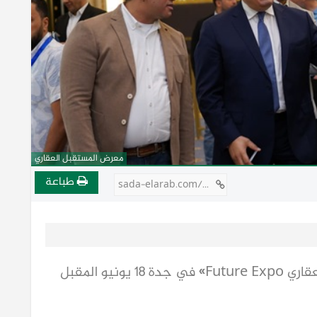
معرض المستقبل العقاري
طباعة
sada-elarab.com/807466
انطلاق دورة جديدة لـ«معرض المستقبل العقاري Future Expo» في جدة 18 يونيو المقبل 