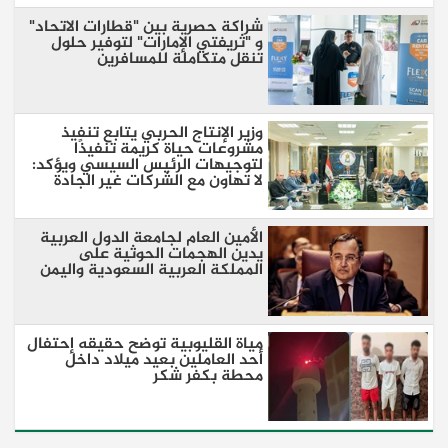
شراكة حصرية بين "قطارات الاتحاد"
و "ثريفتي الإمارات" لتوفير حلول
تنقل متكاملة للمسافرين
وزير الإنتاج الحربي يتابع تنفيذ
مشروعات حياة كريمة تنفيذًا
لتوجيهات الرئيس السيسي ويؤكد:
لا تهاون مع الشركات غير الجادة
الأمين العام لجامعة الدول العربية
يدين الهجمات الحوثية على
المملكة العربية السعودية واليمن
مياة القليوبية توضح حقيقه إحتفال
أحد العاملين بعيد ميلاد داخل
محطة بكفر شكر