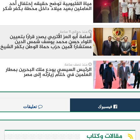
مياة القليوبية توضح حقيقه إحتفال أحد
العاملين بعيد ميلاد داخل محطة بكفر شكر
منذ حوالي 11 ساعة
أسامة أبو العز الأتربي يصدر قرارًا بتعيين
اللواء حسن محمد يوسف شمس الدين
مستشارًا لأمين حزب حماة الوطن بكفر الشيخ
منذ نصف ساعة
الرئيس السيسي يودع ملك البحرين بمطار
العلمين في ختام زيارته إلى مصر
فيسبوك
تعليقات
مقالات وكتاب