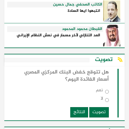
الكاتب الصحفي جمال حسين
انتبهوا ايها السادة
القبطان محمود المحمود
العد التنازلي لآخر مسمار في نعش النظام الإيراني
تصويت
هل تتوقع خفض البنك المركزي المصري
أسعار الفائدة اليوم؟
نعم
لا
تصويت
النتائج