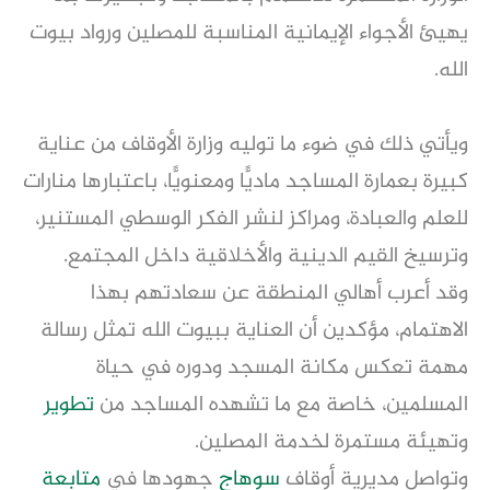
يهيئ الأجواء الإيمانية المناسبة للمصلين ورواد بيوت
الله.
ويأتي ذلك في ضوء ما توليه وزارة الأوقاف من عناية
كبيرة بعمارة المساجد ماديًّا ومعنويًّا، باعتبارها منارات
للعلم والعبادة، ومراكز لنشر الفكر الوسطي المستنير،
وترسيخ القيم الدينية والأخلاقية داخل المجتمع.
وقد أعرب أهالي المنطقة عن سعادتهم بهذا
الاهتمام، مؤكدين أن العناية ببيوت الله تمثل رسالة
مهمة تعكس مكانة المسجد ودوره في حياة
المسلمين، خاصة مع ما تشهده المساجد من
تطوير
وتهيئة مستمرة لخدمة المصلين.
وتواصل مديرية أوقاف
سوهاج
جهودها في
متابعة