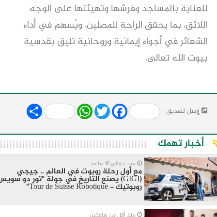
للعناية بالمساجد وفرشها وتهيئتها على الوجه
اللائق، بما يحقق الراحة للمصلين، ويُسهم في أداء
الشعائر في أجواء إيمانية وروحانية تليق بقدسية
بيوت الله تعالى.
Share
WhatsApp
Twitter
Facebook
إرسل لصديق
أخبار تهمك
منذ حوالي 10 ساعة
مع أول رحلة روبوت في العالم .. جيجي
(GIGI) يصنع التاريخ في جولة "تور دو سويس
روبوتيك - Tour de Suisse Robotique"
منذ أقل من ساعتين