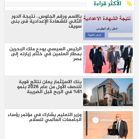
الأكثر قراءة
بالاسم ورقم الجلوس.. نتيجة الدور
الثاني للشهادة الإعدادية فى بنى
سويف
الرئيس السيسي يودع ملك البحرين
بمطار العلمين في ختام زيارته إلى
مصر
بنك الاستثمار يعلن نتائج قوية
للنصف الأول من عام 2026 بنمو
61% في الربح قبل الضريبة
وزير التعليم يشارك في مؤتمر رؤساء
الجامعات العالمي للسلام