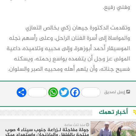
وفني رفيع.
وتقدمت الدكتورة جيهان زكي بخالص التعازي
والمواساة إلى أسرة الفنان الراحل، وعلى رأسهم نجله
الموسيقار أحمد أبوزهرة، وإلى محبيه وتلاميذه، داعية
المولى عز وجل أن يتغمده بواسع رحمته، ويسكنه
فسيح جناته، وأن يلهم أهله ومحبيه الصبر والسلوان.
Share
WhatsApp
Twitter
Facebook
إرسل لصديق
أخبار تهمك
منذ ثلث ساعة
جولة مفاجئة لـزراعة جنوب سيناء 4 صوب
منتجة بالفلفل والباذنجان واستعداد مبكر