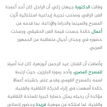
وقالت
الدكتورة
جيهان زكي، أن الراحل كان أحد أعمدة
الفن الراقي، وصاحب تجربة إبداعية استثنائية أثرت
المسرح والسينما والدراما والإذاعة، بما قدمه من
أعمال
خالدة جسدت قيمة الفن الحقيقي، ورسخت
حضوره في وجدان أجيال متعاقبة من الجمهور
العربي.
وأضافت أن الفنان عبد الرحمن أبوزهرة، كان ابنا أصيلا
للمسرح المصري
، وأحد رموزه البارزين، حيث ارتبط
اسمه بالمسرح القومي وقدم على خشبته أعمالا
خالدة أسهمت في إثراء الحركة الثقافية والفنية،
مؤكدة أن رحيله يمثل خسارة كبيرة للساحة الثقافية
والفنية، لما امتلكه من موهبة
فريدة
وحضور إنساني