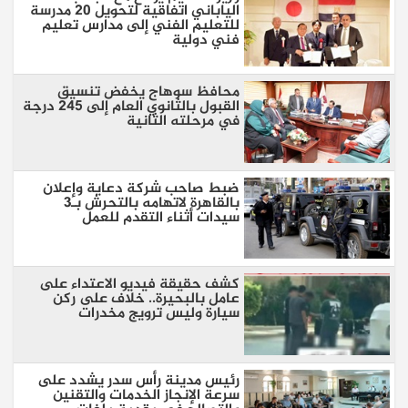
الياباني اتفاقية لتحويل 20 مدرسة
للتعليم الفني إلى مدارس تعليم
فني دولية
محافظ سوهاج يخفض تنسيق
القبول بالثانوي العام إلى 245 درجة
في مرحلته الثانية
ضبط صاحب شركة دعاية وإعلان
بالقاهرة لاتهامه بالتحرش بـ3
سيدات أثناء التقدم للعمل
كشف حقيقة فيديو الاعتداء على
عامل بالبحيرة.. خلاف على ركن
سيارة وليس ترويج مخدرات
رئيس مدينة رأس سدر يشدد على
سرعة الإنجاز الخدمات والتقنين