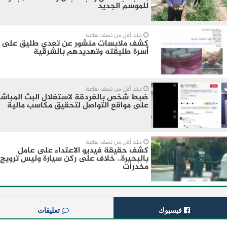
للموسم الجديد
منذ أقل من نصف ساعة
كشف ملابسات منشور عن تعدي طليق على
أسرة طليقته وتهديدهم بالشرقية
منذ أقل من نصف ساعة
ضبط شخص بالغردقة لاستغلال البث المباشر
على مواقع التواصل لتحقيق مكاسب مالية
منذ أقل من نصف ساعة
كشف حقيقة فيديو الاعتداء على عامل
بالبحيرة.. خلاف على ركن سيارة وليس ترويج
مخدرات
فيسبوك
تعليقات