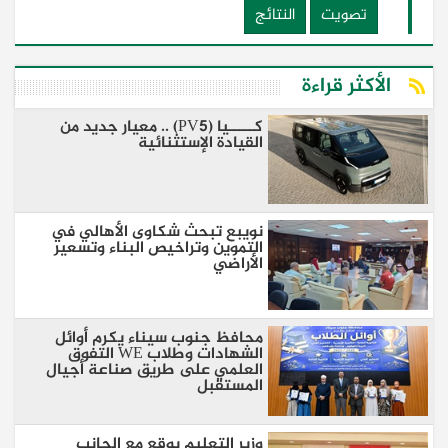
تصويت
النتائج
الأكثر قراءة
كـــــيا (PV5) .. معيار جديد من
القيادة الإستثنائية
نويبع تبحث شكاوى الأهالي في
التموين وتراخيص البناء وتسعير
الأراضي
محافظ جنوب سيناء يكرم أوائل
الشهادات وطلاب WE التفوق
العلمي على طريق صناعة أجيال
المستقبل
وزير التعليم يوقع مع الجانب