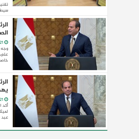
تقنين
سيطرت
الر
الص
21/January/2024
وجه ا
على ت
خاصة 
الر
يهد
21/January/2024
أكد ا
لميثا
عبد ا