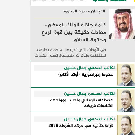
القبطان محمود المحمود
كلمة جلالة الملك المعظم..
معادلة دقيقة بين قوة الردع
وحكمة السلام
في الأوقات التي تمر بها المنطقة بظروف
استثنائية وتوترات متصاعدة، تصبح الكلمات
السياسية أكثر من مجرد مواقف معلنة؛ فهي
تكشف طريقة تفكير الدول، وكيفية إدارتها
الكاتب الصحفي جمال حسين
للأزمات، والحدود التي تفصل بين القوة ...
سقوط إمبراطورية «أولاد الأكابر»
الكاتب الصحفي جمال حسين
الاصطفاف الوطني واجب.. ومواجهة
الشائعات فريضة
الكاتب الصحفي جمال حسين
قراءة متأنية في حركة الشرطة 2026