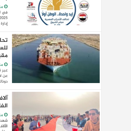
من
في ال
إدارة
تحا
للس
مقب
من
عن اس
دونال
آلا
الف
من
شهدت 
الآلا