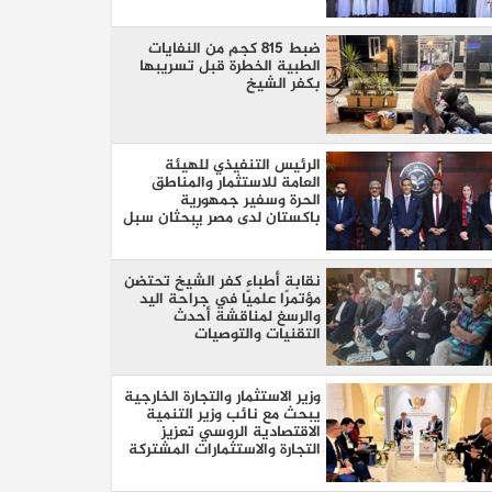
ضبط 815 كجم من النفايات
الطبية الخطرة قبل تسريبها
بكفر الشيخ
الرئيس التنفيذي للهيئة
العامة للاستثمار والمناطق
الحرة وسفير جمهورية
باكستان لدى مصر يبحثان سبل
تعزيز التعاون الاستثماري بين
البلدين
نقابة أطباء كفر الشيخ تحتضن
مؤتمرًا علميًا في جراحة اليد
والرسغ لمناقشة أحدث
التقنيات والتوصيات
وزير الاستثمار والتجارة الخارجية
يبحث مع نائب وزير التنمية
الاقتصادية الروسي تعزيز
التجارة والاستثمارات المشتركة