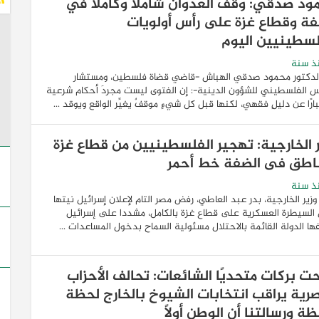
ود صدقي: وقف العدوان شاملًا وكاملًا في
فة وقطاع غزة على رأس أولويات
لسطينيين اليوم
ذ سنة
الدكتور محمود صدقي الهباش -قاضي قضاة فلسطين، ومستشار
س الفلسطيني للشؤون الدينية-: إن الفتوى ليست مجردَ أحكام شرعية
بارًا عن دليلٍ فقهي، لكنها قبل كل شيءٍ موقفٌ يغيِّر الواقع ويوقد ...
ر الخارجية: تهجير الفلسطينيين من قطاع غزة
اطق فى الضفة خط أحمر
ذ سنة
زير الخارجية، بدر عبد العاطي، رفض مصر التام لإعلان إسرائيل نيتها
لسيطرة العسكرية على قطاع غزة بالكامل، مشددا على إسرائيل
ا الدولة القائمة بالاحتلال مسئولية السماح بدخول المساعدات ...
ت بركات متحديًا الشائعات: تحالف الأحزاب
صرية يراقب انتخابات الشيوخ بالخارج لحظة
ة ورسالتنا أن الوطن أولاً