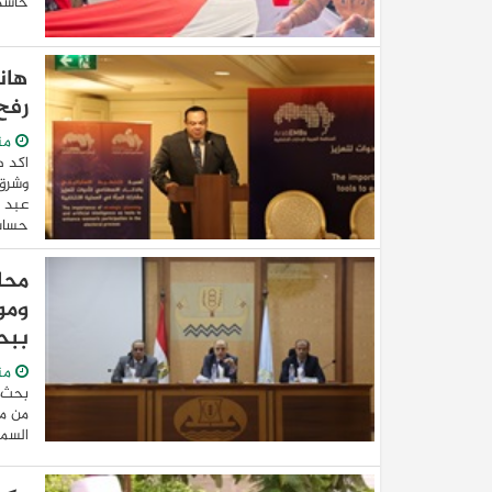
حاشدة
هان
رفح
من
اكد ه
وشرق
عبد ا
حساس،
محا
ومو
ببح
من
بحث ا
من مش
السمك