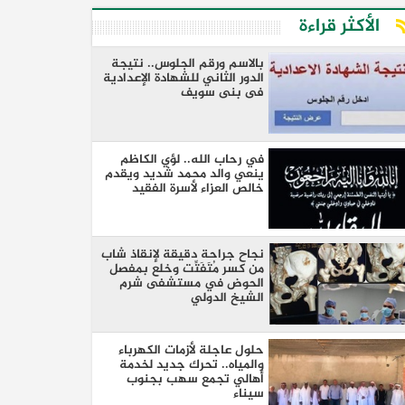
الأكثر قراءة
بالاسم ورقم الجلوس.. نتيجة
الدور الثاني للشهادة الإعدادية
فى بنى سويف
في رحاب الله.. لؤي الكاظم
ينعي والد محمد شديد ويقدم
خالص العزاء لأسرة الفقيد
نجاح جراحة دقيقة لإنقاذ شاب
من كسر مُتَفَتِّت وخلع بمفصل
الحوض في مستشفى شرم
الشيخ الدولي
حلول عاجلة لأزمات الكهرباء
والمياه.. تحرك جديد لخدمة
أهالي تجمع سهب بجنوب
سيناء