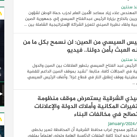
ذ سنتين
المهندس علاء زياد مساعد الأمين العام لحزب حماة الوطن لشؤون
يين بالخارج بزيارة الرئيس عبدالفتاح السيسي إلي جمهورية الصين
ية ولقاء نظيرة الصيني لتعزيز الشراكة الإستراتيجية الشاملة بين ...
ئيس السيسي من الصين: لن نسمح بكل ما من
ه العبث بأمن دولنا.. فيديو
ذ سنتين
وزير النقل يدشن 20 أتوبيسًا جديدًا مكيفًا من إنتاج شركة
الرئيس عبد الفتاح السيسي بتطور العلاقات بين الصين والدول
ات الكهربائية
النصر للسيارات إلى شركة الاتحاد العربي للنقل البري
ية في المجالات كافة، متابعا: "نشيد بموقف الصين الداعم للقضية
(السوبرجيت)
ن
طينية ووقف إطلاق النار في قطاع غزة". وأضاف الرئيس السيسي،
..
يذي الشرقية يستعرض موقف منظومة
غيرات المكانية وأملاك الدولة والإعلانات
تصالح في مخالفات البناء
لدكتور ممدوح غراب محافظ الشرقية أن المحافظة تسير بخطى
عة نحو إنجاز كافة الملفات الرئاسية الهامة وتولي إهتماماً بملفي