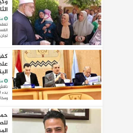
وكي
الث
من
تفقد 
القسم
لجان 
على
البن
من
ناقش 
ومخالف
حما
للص
الم