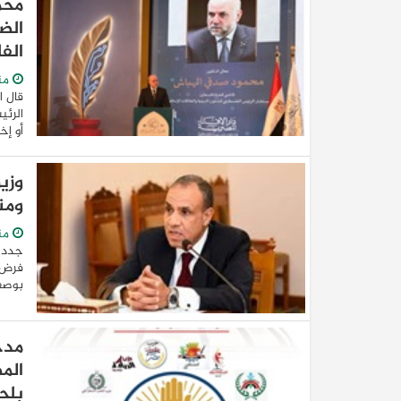
محم
الض
الف
من
قال 
الرئي
أو إخ
وزي
ومن
من
جدد و
فرض ا
بوصفه
مدح
الم
بلحظ