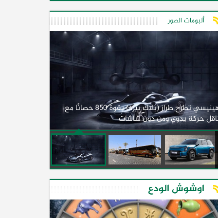
ألبومات الصور
لأول مرة.. مصر
هينيسي تطرح طراز (بلاك بيرد) بقوة 850 حصانًا مع
اقل حركة يدوي ومن دون شاشات
2026)
اوشوش الودع