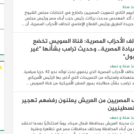
ذ سنة
يوم الثاني لتصويت المصريين بالخارج في انتخابات مجلس الشيوخ
2025، أكد المهندس مدحت بركات، رئيس حزب أبناء مصر ورئيس مجلس
 جريدة الطريق ورئيس القطاع الإعلامي لتحالف الأحزاب المصرية، أن ...
لف الأحزاب المصرية: قناة السويس تخضع
يادة المصرية.. وحديث ترامب بشأنها "غير
ول"
ذ سنة و نصف
عبر تحالف الأحزاب المصرية الذي ينضوي تحت لوائه نحو 42 حزبا سياسيا،
تهجانه واستيائه من التصريحات التي أدلى بها الرئيس الأمريكي
د ترامب، بشأن مطالبته بمرور السفن الأمريكية من قناة السويس ...
ف المصريين من العريش يعلنون رفضهم تهجير
لسطينيين
ذ سنة و نصف
مدينة العريش بمحافظة شمال سيناء، يومًا استثنائيًا بعدما احتشد
ف من أبناء المحافظة ومختلف محافظات مصر في تظاهرة وطنية