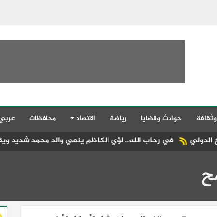
وثقافة
حوادث وقضايا
رياضة
اقتصاد
محافظات
عربي
اب الله.. لؤي الكاظم ينعي والد محمد شديد ويقدم خالص العزاء لأ
ح