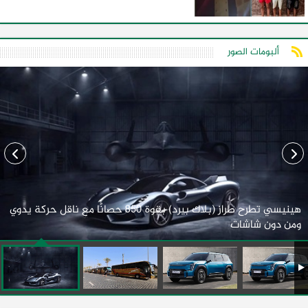
ألبومات الصور
هينيسي تطرح طراز (بلاك بيرد) بقوة 850 حصانًا مع ناقل حركة يدوي
ومن دون شاشات