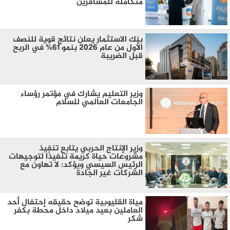
متكاملة للمسافرين
بنك الاستثمار يعلن نتائج قوية للنصف
الأول من عام 2026 بنمو 61% في الربح
قبل الضريبة
وزير التعليم يشارك في مؤتمر رؤساء
الجامعات العالمي للسلام
وزير الإنتاج الحربي يتابع تنفيذ
مشروعات حياة كريمة تنفيذًا لتوجيهات
الرئيس السيسي ويؤكد: لا تهاون مع
الشركات غير الجادة
مياة القليوبية توضح حقيقه إحتفال أحد
العاملين بعيد ميلاد داخل محطة بكفر
شكر