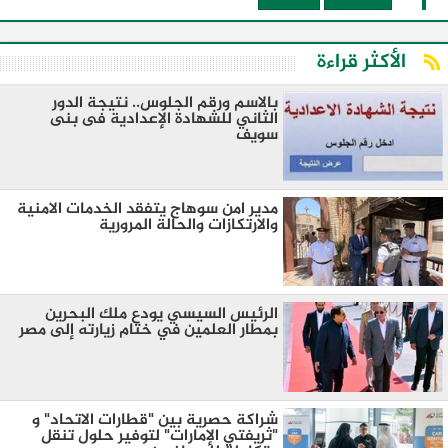
الأكثر قراءة
بالاسم ورقم الجلوس.. نتيجة الدور
الثاني للشهادة الإعدادية فى بنى
سويف
مدير امن سوهاج يتفقد الخدمات الامنية
والارتكازات والحالة المرورية
الرئيس السيسي يودع ملك البحرين
بمطار العلمين في ختام زيارته إلى مصر
شراكة حصرية بين "قطارات الاتحاد" و
"ثريفتي الإمارات" لتوفير حلول تنقل