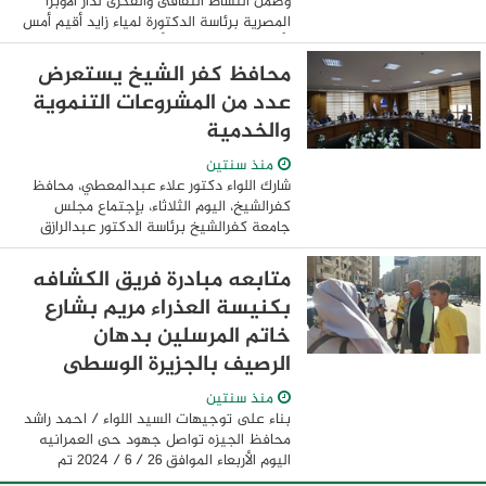
وضمن النشاط الثقافى والفكرى لدار الأوبرا
المصرية برئاسة الدكتورة لمياء زايد أقيم أمس
الأربعاء ٦ نوفمبر بدار أوبرا دمنهور صالون
ثقافي بعنوان "لا للتنمر ...
محافظ كفر الشيخ يستعرض
عدد من المشروعات التنموية
والخدمية
منذ سنتين
شارك اللواء دكتور علاء عبدالمعطي، محافظ
كفرالشيخ، اليوم الثلاثاء، بإجتماع مجلس
جامعة كفرالشيخ برئاسة الدكتور عبدالرازق
دسوقى، رئيس الجامعة، وذلك لمناقشة عدد
من الملفات التعليمية والتنموية، وتحقيق ...
متابعه مبادرة فريق الكشافه
بكنيسة العذراء مريم بشارع
خاتم المرسلين بدهان
الرصيف بالجزيرة الوسطى
منذ سنتين
بناء على توجيهات السيد اللواء / احمد راشد
محافظ الجيزه تواصل جهود حى العمرانيه
اليوم الأربعاء الموافق ٢٦ / ٦ / ٢٠٢٤ تم
متابعه مبادرة فريق الكشافه بكنيسة العذراء