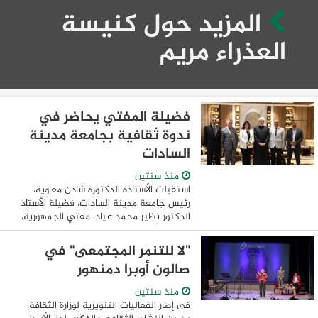
المزيد حول كنيسة
العذراء مريم
فضيلة المفتي يحاضر في
ندوة ثقافية بجامعة مدينة
السادات
منذ سنتين
استقبلت الأستاذة الدكتورة شادن معاوية،
رئيس جامعة مدينة السادات، فضيلة الأستاذ
الدكتور نظير محمد عياد، مفتي الجمهورية،
ورئيس الأمانة العامة لدور وهيئات الإفتاء في
العالم، في إطار التنسيق مع المجلس ...
"لا للتنمر المجتمعى" في
صالون أوبرا دمنهور
منذ سنتين
فى إطار الفعاليات التنويرية لوزارة الثقافة