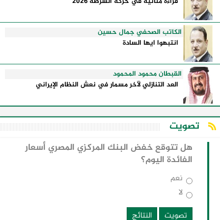
قراءة متأنية في حركة الشرطة 2026
الكاتب الصحفي جمال حسين
انتبهوا ايها السادة
القبطان محمود المحمود
العد التنازلي لآخر مسمار في نعش النظام الإيراني
تصويت
هل تتوقع خفض البنك المركزي المصري أسعار
الفائدة اليوم؟
نعم
لا
تصويت
النتائج