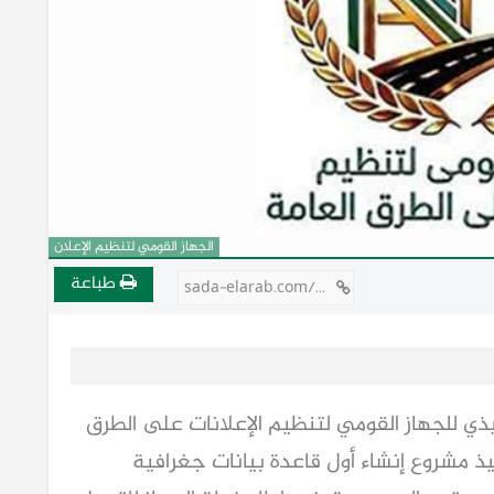
الجهاز القومي لتنظيم الإعلان
طباعة
sada-elarab.com/812269
أعلنت المهندسة إيمان نبيل، الرئيس التنفيذي للجهاز القومي لتنظيم الإعلانات على الطرق 
العامة، التابع لرئاسة مجلس الوزراء، بدء تنفيذ مشروع إنشاء أول قاعدة بيانات جغرافية 