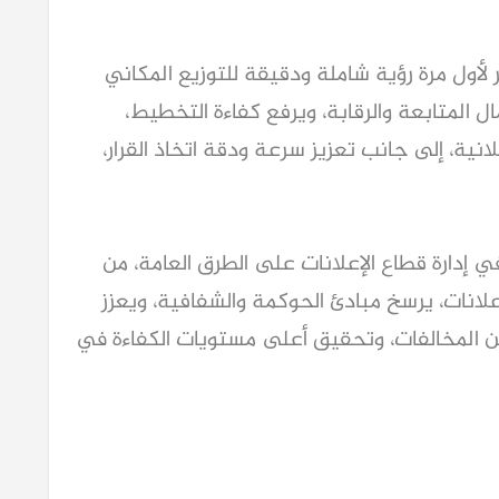
وأضافت أن قاعدة البيانات الجغرافية ستوفر لأول مرة رؤية شاملة ودقيقة للتوزيع المكاني 
للإعلانات على الطرق العامة، بما يدعم أعمال المتابعة والرقابة، ويرفع كفاءة التخطيط، 
ويسهم في ترشيد استغلال المساحات الإعلانية، إلى جانب تعزيز سرعة ودقة اتخاذ القرار، 
وأشارت إلى أن المشروع يمثل نقلة نوعية في إدارة قطاع الإعلانات على الطرق العامة، من 
خلال إنشاء سجل رقمي جغرافي موحد للإعلانات، يرسخ مبادئ الحوكمة والشفافية، ويعزز 
الرقابة على المنظومة، ويسهم في الحد من المخالفات، وتحقيق أعلى مستويات الكفاءة في 