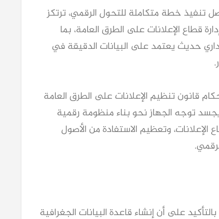
وأكدت المهندسة إيمان نبيل أن الجهاز يواصل تنفيذ خطة متكاملة للتحول الرقمي، ترتكز 
على توظيف أحدث التقنيات في تنظيم وإدارة قطاع الإعلانات على الطرق العامة، بما 
يتواكب مع توجهات الدولة نحو بناء جهاز إداري حديث يعتمد على البيانات الدقيقة في 
.
وأضافت أن المشروع يأتي في إطار تنفيذ أحكام قانون تنظيم الإعلانات على الطرق العامة 
رقم 208 لسنة 2020، ولائحته التنفيذية، ويجسد توجه الجهاز نحو بناء منظومة رقمية 
متكاملة تسهم في إحكام الرقابة على قطاع الإعلانات، وتعظيم الاستفادة من الأصول 
رقمي.
واختتمت المهندسة إيمان نبيل تصريحاتها بالتأكيد على أن إنشاء قاعدة البيانات الجغرافية 