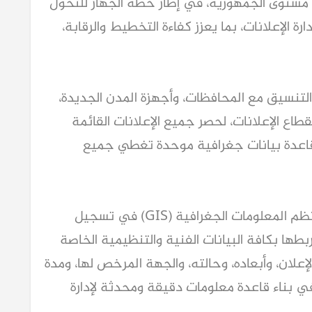
متكاملة للإعلانات على الطرق العامة على مستوى الجمهورية، في إطار خطة الجهاز للتحول 
الرقمي، وتعزيز الحوكمة، وتطوير منظومة إدارة الإعلانات، بما يعزز كفاءة التخطيط والرقابة، 
وأكدت المهندسة إيمان نبيل أن الجهاز بدأ التنسيق مع المحافظات، وأجهزة المدن الجديدة، 
ومختلف جهات الولاية والجهات المختصة بقطاع الإعلانات، لحصر جميع الإعلانات القائمة 
على الطرق العامة، تمهيدا لإدراجها ضمن قاعدة بيانات جغرافية موحدة تغطي جميع 
وأوضحت أن المشروع يعتمد على توظيف نظم المعلومات الجغرافية (GIS) في تسجيل 
الإحداثيات الجغرافية الدقيقة لكل إعلان، وربطها بكافة البيانات الفنية والتنظيمية الخاصة 
به، بما يشمل جهة الولاية، والموقع، ونوع الإعلان، وأبعاده، وحالته، والجهة المرخص لها، ومدة 
الترخيص، وغيرها من البيانات التي تسهم في بناء قاعدة معلومات دقيقة ومحدثة لإدارة 