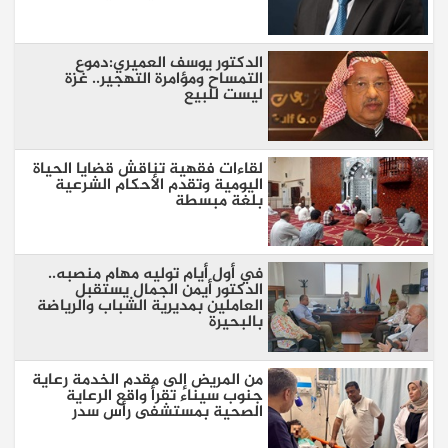
الدكتور يوسف العميري:دموع
التمساح ومؤامرة التهجير.. غزة
ليست للبيع
لقاءات فقهية تناقش قضايا الحياة
اليومية وتقدم الأحكام الشرعية
بلغة مبسطة
في أول أيام توليه مهام منصبه..
الدكتور أيمن الجمال يستقبل
العاملين بمديرية الشباب والرياضة
بالبحيرة
من المريض إلى مقدم الخدمة رعاية
جنوب سيناء تقرأ واقع الرعاية
الصحية بمستشفى رأس سدر