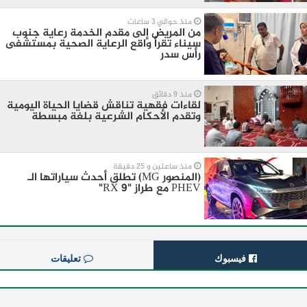
منذ حوالي 3 ساعات
من المريض إلى مقدم الخدمة رعاية جنوب
سيناء تقرأ واقع الرعاية الصحية بمستشفى
رأس سدر
منذ 9 دقائق
لقاءات فقهية تناقش قضايا الحياة اليومية
وتقدم الأحكام الشرعية بلغة مبسطة
منذ ساعتين و 25 دقيقة
(المنصور MG) تطلق أحدث سياراتها الـ
PHEV مع طراز "RX 9"
فيسبوك
تعليقات