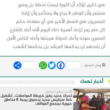
هي ذكرى تؤكد أن الثورة ليست لحظة بل وعي
مستمر وأن الوطن لا يباع ولا يستأجر وأن إرادة
المصريين هي السطر الأخير في أي معادلة حكم
كل عام يمر تزداد أهمية ذلك اليوم لأنه أعاد للشارع
المصري صوته وأعاد للدولة هيبتها وأعاد للناس الأمل
أن بلادهم لن يحكمها المرشد بل يحكمها الشعب
Share
WhatsApp
Twitter
Facebook
إرسل لصديق
أخبار تهمك
منذ حوالي 5 ساعات
تحرك جديد يغيّر خريطة المواصلات.. تشغيل
خط سرفيس جديد بدسوق يربط 8 مناطق
حيوية بمجمع المواقف