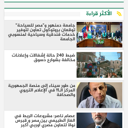
الأكثر قراءة
جامعة دمنهور و"مصر للسياحة"
توقعان بروتوكول تعاون لتوفير
خدمات فندقية وسياحية لمنسوبي
الجامعة
ضبط 240 حالة إشغالات وإعلانات
مخالفة بشوارع دسوق
من طور سيناء إلى منصة الجمهورية
المركز الـ11 في الإعلام التربوي
والصحافة
عصام ناصر: مشروعات الربط في
الغاز الطبيعي بين مصر و قبرص
نواة لتعاون مصري أوربي أكبر