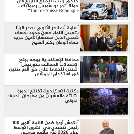
جيجي (GIGI) يصنع التاريخ في
جولة "تور دو سويس روبوتيك -
Tour de Suisse Robotique"
أسامة أبو العز الأتربي يصدر قرارًا
بتعيين اللواء حسن محمد يوسف
شمس الدين مستشارًا لأمين حزب
حماة الوطن بكفر الشيخ
محافظ الإسكندرية يوجه برفع
الإشغالات المخالفة بكورنيش
المنتزه للحفاظ على حق المواطنين
في استخدام الممشى
مكتبة الإسكندرية تفتتح الدورة
الثالثة والعشرين من مهرجان الصيف
الدولي
أنكوش أرورا ضمن قائمة أقوى 100
رئيس تنفيذي في الشرق الأوسط
لعام 2026 في قائمة فوربس