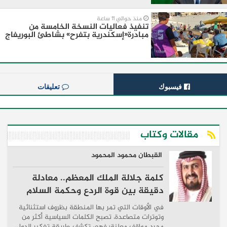
منذ حوالي 11 ساعة
تنفيذ فعاليات النسخة الخامسة من
مبادرة«إسكندرية بتفرح» بشاطئ البوريفاج
فيسبوك
تعليقات
مقالات وكتاب
القبطان محمود المحمود
كلمة جلالة الملك المعظم.. معادلة
دقيقة بين قوة الردع وحكمة السلام
في الأوقات التي تمر بها المنطقة بظروف استثنائية
وتوترات متصاعدة، تصبح الكلمات السياسية أكثر من
مجرد مواقف معلنة؛ فهي تكشف طريقة تفكير الدول،