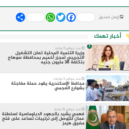
Share
WhatsApp
Twitter
Facebook
إرسل لصديق
أخبار تهمك
منذ حوالي 11 ساعة
وزيرة التنمية المحلية تعلن التشغيل
التجريبي لمجزر أخميم بمحافظة سوهاج
بتكلفة 38 مليون جنيه
منذ حوالي 5 ساعات
محافظ الإسكندرية يقود حملة مفاجئة
بشوارع العجمي
منذ حوالي 10 ساعة
فهمي يشيد بالجهود الدبلوماسية لسلطنة
عمان للتوصل إلى ترتيبات تساعد على فتح
مضيق هُرمز