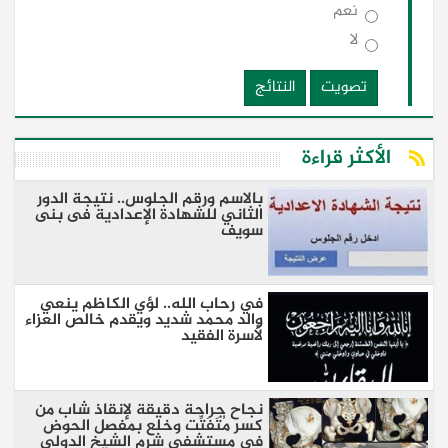
نعم
لا
تصويت
النتائج
الأكثر قراءة
بالاسم ورقم الجلوس.. نتيجة الدور
الثاني للشهادة الإعدادية فى بنى
سويف
في رحاب الله.. لؤي الكاظم ينعي
والد محمد شديد ويقدم خالص العزاء
لأسرة الفقيد
نجاح جراحة دقيقة لإنقاذ شاب من
كسر مُتَفَتِّت وخلع بمفصل الحوض
في مستشفى شرم الشيخ الدولي