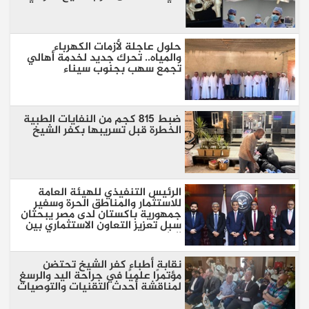
حلول عاجلة لأزمات الكهرباء
والمياه.. تحرك جديد لخدمة أهالي
تجمع سهب بجنوب سيناء
ضبط 815 كجم من النفايات الطبية
الخطرة قبل تسريبها بكفر الشيخ
الرئيس التنفيذي للهيئة العامة
للاستثمار والمناطق الحرة وسفير
جمهورية باكستان لدى مصر يبحثان
سبل تعزيز التعاون الاستثماري بين
البلدين
نقابة أطباء كفر الشيخ تحتضن
مؤتمرًا علميًا في جراحة اليد والرسغ
لمناقشة أحدث التقنيات والتوصيات